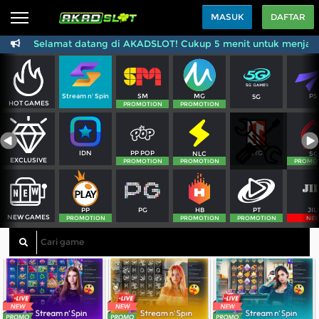
Beranda
MASUK
DAFTAR
Selamat datang di AKADSLOT! Cukup 5 menit untuk menjadi j
Sports
BARU
PROMO
Live Casino
BARU
SM
MG
PS
Stream n' Spin
5G
IDNPoker
BARU
HOT GAMES
PROMOTION
PROMOTION
Slots
PROMO
PP POP
TTG
IDN
NLC
SG
IDNLIVE
EXCLUSIVE
BARU
PROMOTION
PROMOTION
PROMO
Stream N Spin
PG
PT
PP
HB
JILI
NEW GAMES
Arcade
PROMOTION
PROMOTION
PROMOTION
NE
PROMO
Table Games
Lottery
BARU
PROMO
IDNRaffle